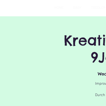
HOME
BABY
TODDLER
Kreat
9J
Wed
Improv
Durch 