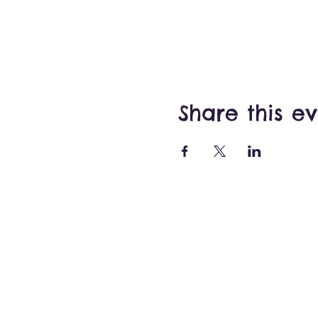
Share this e
About
All Ev