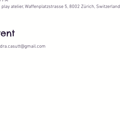
0 PM
lay atelier, Waffenplatzstrasse 5, 8002 Zürich, Switzerland
vent
ndra.casutt@gmail.com