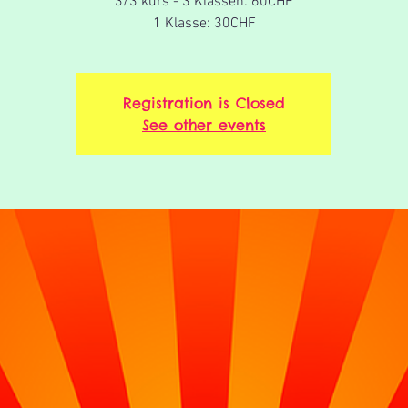
3/3 kurs - 3 Klassen: 60CHF
1 Klasse: 30CHF
Registration is Closed
See other events