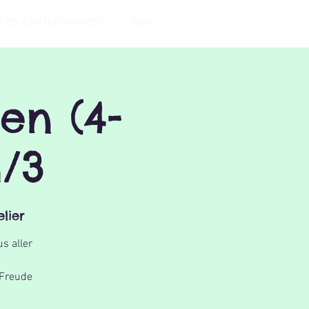
TIES & ENTERTAINMENT
More
en (4-
1/3
lier
s aller
 Freude