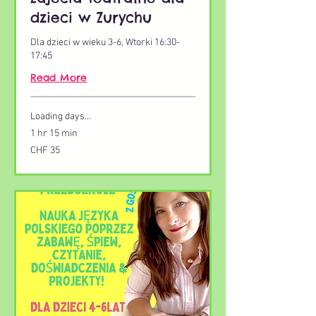
dzieci w Zurychu
Dla dzieci w wieku 3-6, Wtorki 16:30-
17:45
Read More
Loading days...
1 hr 15 min
35
CHF 35
Swiss
francs